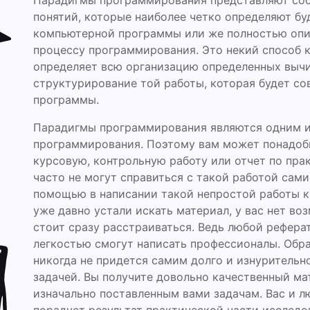
Парадигмы программирования представляют соб
понятий, которые наиболее четко определяют б
компьютерной программы или же полностью опи
процессу программирования. Это некий способ 
определяет всю организацию определенных вычи
структурирование той работы, которая будет с
программы.
Парадигмы программирования являются одним из
программирования. Поэтому вам может понадоби
курсовую, контрольную работу или отчет по пра
часто не могут справиться с такой работой сами
помощью в написании такой непростой работы к
уже давно устали искать материал, у вас нет во
стоит сразу расстраиваться. Ведь любой реферат
легкостью смогут написать профессионалы. Обр
никогда не придется самим долго и изнурительн
задачей. Вы получите довольно качественный ма
изначально поставленным вами задачам. Вас и л