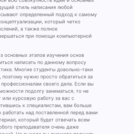
ой всю совокупность идей и основных
удущий стиль написания любой
сывают определенный подход к самому
концептуализации, который четко
слений, а также полное
овершаться при помощи компьютерной
 основных этапов изучения основ
ться написать по данному вопросу
ктике. Многие студенты довольно-таки
, поэтому нужно просто обратиться за
 профессионалам своего дела. Если вы
зможности подолгу заниматься, то не
 или курсовую работу за вас с
атившись к специалистам, вам больше
о работать над поставленной перед вами
териал, который будет отвечать всем
юбого преподавателя очень даже