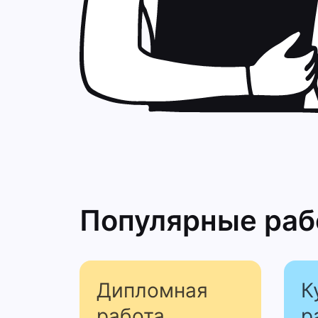
Популярные ра
Дипломная
К
работа
р