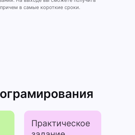
ваний. На выходе вы сможете получить
 причем в самые короткие сроки.
ограмиро­вания
Практичес­кое
задание