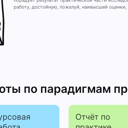
порадует результат практической части исследо
работу, достойную, пожалуй, наивысшей оценки,
боты
по парадигмам пр
урсовая
Отчёт по
абота
практике