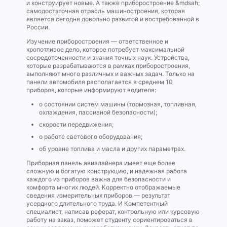
и конструирует новые. А также приборостроение &mdsah;
самодостаточная отрасль машиностроения, которая
является сегодня довольно развитой и востребованной в
России.
Изучение приборостроения — ответственное и
кропотливое дело, которое потребует максимальной
сосредоточенности и знания точных наук. Устройства,
которые разрабатываются в рамках приборостроения,
выполняют много различных и важных задач. Только на
панели автомобиля располагается в среднем 10
приборов, которые информируют водителя:
о состоянии систем машины (тормозная, топливная,
охлаждения, пассивной безопасности);
скорости передвижения;
о работе светового оборудования;
об уровне топлива и масла и других параметрах.
Приборная панель авиалайнера имеет еще более
сложную и богатую конструкцию, и надежная работа
каждого из приборов важна для безопасности и
комфорта многих людей. Корректно отображаемые
сведения измерительных приборов — результат
усердного длительного труда. И Компетентный
специалист, написав реферат, контрольную или курсовую
работу на заказ, поможет студенту сориентироваться в