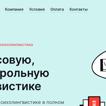
Компания
Условия
Оплата
Контакты
сихолингвистика
совую,
трольную
вистике
психолингвистике в полном