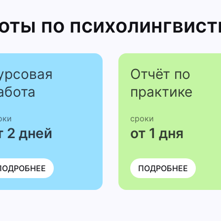
боты
по психолингвис­т
урсовая
Отчёт по
абота
практике
оки
сроки
т 2 дней
от 1 дня
ПОДРОБНЕЕ
ПОДРОБНЕЕ