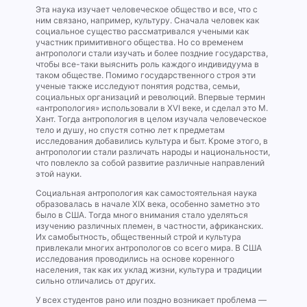
Эта наука изучает человеческое общество и все, что с
ним связано, например, культуру. Сначала человек как
социальное существо рассматривался учеными как
участник примитивного общества. Но со временем
антропологи стали изучать и более поздние государства,
чтобы все-таки выяснить роль каждого индивидуума в
таком обществе. Помимо государственного строя эти
ученые также исследуют понятия родства, семьи,
социальных организаций и революций. Впервые термин
«антропология» использовали в XVI веке, и сделал это М.
Хант. Тогда антропология в целом изучала человеческое
тело и душу, но спустя сотню лет к предметам
исследования добавились культура и быт. Кроме этого, в
антропологии стали различать народы и национальности,
что повлекло за собой развитие различные направлений
этой науки.
Социальная антропология как самостоятельная наука
образовалась в начале XIX века, особенно заметно это
было в США. Тогда много внимания стало уделяться
изучению различных племен, в частности, африканских.
Их самобытность, общественный строй и культура
привлекали многих антропологов со всего мира. В США
исследования проводились на основе коренного
населения, так как их уклад жизни, культура и традиции
сильно отличались от других.
У всех студентов рано или поздно возникает проблема —