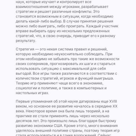
наук, которые изучает и контролирует все
взаимоотношения между игроками, разрабатывает
стратегии и решает различные конфликты. Это
становится возможным в ситуации, когда необходимо
делать какой-либо выбор. В случае принятия решения
можно либо выиграть, либо проиграть. Каждый участник
вправе выбирать одну из нескольких предложенных
стратегий, что, в свою очередь, приводит его к разному
результату.
Стратегия — это некая система правил и решений,
которую необходимо неукоснительно соблюдать. При
этом необходимо не забывать про такие же возможности
своих соперников, прогнозировать их шаги и стараться
использовать ситуацию с максимальной для себя
выгодой. Все игры также различаются в соответствии с
количеством стратегий, игроков и функций выигрыша.
Теорию игр применяют чаще всего в экономике,
социологии и политике, а также в компьютерных и
настольных играх.
Первые упоминания об этой науке датированы еще XVIII
веком, но основное ее развитие началось в середине XX
века. Некоторое время она была лишь теорией, а на
практике ее стали применять лишь через несколько
десятков лет. Это произошло лишь благодаря быстрому
развитию экономики США. Кроме этого, много внимания
уделялось внешней политике страны, поэтому теория игр
стала использоваться и в гонке вооружений. Сейчас