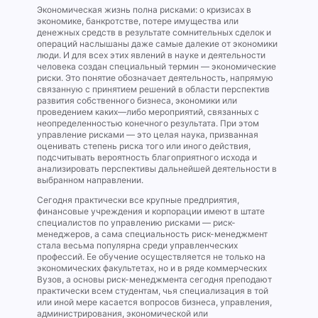
Экономическая жизнь полна рисками: о кризисах в
экономике, банкротстве, потере имущества или
денежных средств в результате сомнительных сделок и
операций наслышаны даже самые далекие от экономики
люди. И для всех этих явлений в науке и деятельности
человека создан специальный термин — экономические
риски. Это понятие обозначает деятельность, напрямую
связанную с принятием решений в области перспектив
развития собственного бизнеса, экономики или
проведением каких—либо мероприятий, связанных с
неопределенностью конечного результата. При этом
управление рисками — это целая наука, призванная
оценивать степень риска того или иного действия,
подсчитывать вероятность благоприятного исхода и
анализировать перспективы дальнейшей деятельности в
выбранном направлении.
Сегодня практически все крупные предприятия,
финансовые учреждения и корпорации имеют в штате
специалистов по управлению рисками — риск-
менеджеров, а сама специальность риск-менеджмент
стала весьма популярна среди управленческих
профессий. Ее обучение осуществляется не только на
экономических факультетах, но и в ряде коммерческих
Вузов, а основы риск-менеджмента сегодня преподают
практически всем студентам, чья специализация в той
или иной мере касается вопросов бизнеса, управления,
администрирования, экономической или