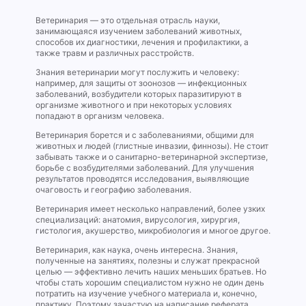
Ветеринария — это отдельная отрасль науки,
занимающаяся изучением заболеваний животных,
способов их диагностики, лечения и профилактики, а
также травм и различных расстройств.
Знания ветеринарии могут послужить и человеку:
например, для защиты от зоонозов — инфекционных
заболеваний, возбудители которых паразитируют в
организме животного и при некоторых условиях
попадают в организм человека.
Ветеринария борется и с заболеваниями, общими для
животных и людей (глистные инвазии, финнозы). Не стоит
забывать также и о санитарно-ветеринарной экспертизе,
борьбе с возбудителями заболеваний. Для улучшения
результатов проводятся исследования, выявляющие
очаговость и географию заболевания.
Ветеринария имеет несколько направлений, более узких
специализаций: анатомия, вирусология, хирургия,
гистология, акушерство, микробиология и многое другое.
Ветеринария, как наука, очень интересна. Знания,
полученные на занятиях, полезны и служат прекрасной
целью — эффективно лечить наших меньших братьев. Но
чтобы стать хорошим специалистом нужно не один день
потратить на изучение учебного материала и, конечно,
практику. Поэтому зачастую на написание реферата,