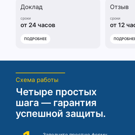
Доклад
Отзыв
сроки
сроки
от 24 часов
от 12 ча
ПОДРОБНЕЕ
ПОДРОБНЕ
Схема работы
Четыре простых
шага — гарантия
успешной защиты.
Заполните простую форму