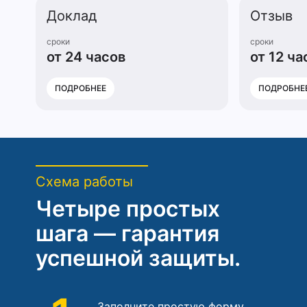
Доклад
Отзыв
сроки
сроки
от 24 часов
от 12 ча
ПОДРОБНЕЕ
ПОДРОБНЕ
Схема работы
Четыре простых
шага — гарантия
успешной защиты.
Заполните простую форму