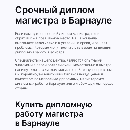
Срочный диплом
магистра в Барнауле
Если вам нужен срочный диплом магистра, то вы
обратились в правильное место. Наша команда
выполняет заказ четко и в указанные сроки, и решает
проблемы. Которые могут возникнуть в ходе написания
дипломной работы магистра.
Специалисты нашего центра, являются опытными
знатоками в своей области очень качественно и быстро
напишут для вас диплом магистра в Барнауле, при этом
мы гарантируем наилучший баланс между ценой и
качеством по написанию дипломных, магистерских
дипломных работ в Барнауле или в любом другом городе
страны.
Купить дипломную
работу магистра
в Барнауле