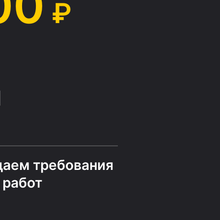
00
₽
й
даем требования
 работ