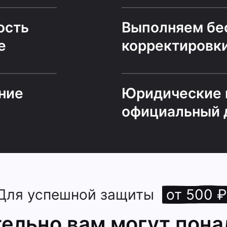
ость
Выполняем бе
е
корректировк
ние
Юридические 
официальный 
Для успешной защиты
от 500 ₽
ельно вам могут пона