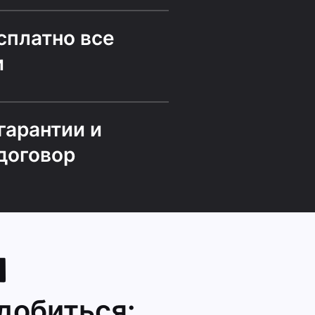
сплатно все
и
гарантии и
договор
добиться: