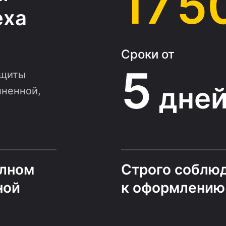
17 5
еха
Сроки от
5
ащиты
дне
лненной,
олном
Строго соблю
ной
к оформлению