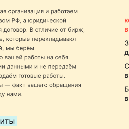
ая организация и работаем
к
твом РФ, а юридической
в
 договор. В отличие от бирж,
ов, которые перекладывают
З
й, мы берём
д
ю вашей работы на себя.
С
ми данными и не передаём
в
одаём готовые работы.
ы — факт вашего обращения
Б
ду нами.
в
щиты