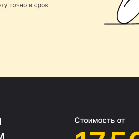
ту точно в срок
м
Стоимость от
м