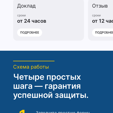
Доклад
Отзыв
сроки
сроки
от 24 часов
от 12 ча
ПОДРОБНЕЕ
ПОДРОБНЕ
Схема работы
Четыре простых
шага — гарантия
успешной защиты.
Заполните простую форму