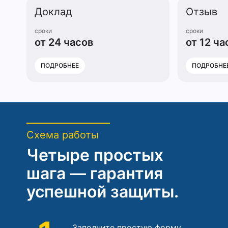
Доклад
Отзыв
сроки
сроки
от 24 часов
от 12 ча
ПОДРОБНЕЕ
ПОДРОБНЕ
Схема работы
Четыре простых
шага — гарантия
успешной защиты.
Заполните простую форму