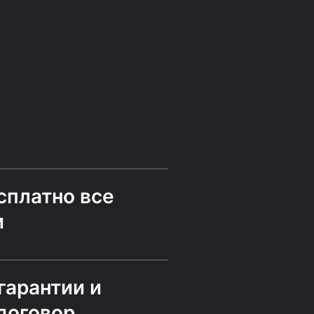
й
сплатно все
и
гарантии и
договор