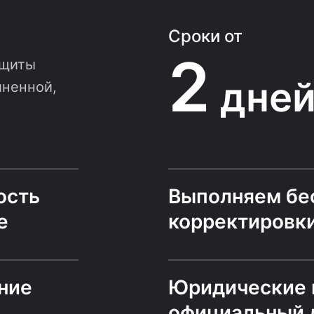
Сроки от
2
ащиты
дне
лненной,
ость
Выполняем бе
е
корректировк
ние
Юридические 
официальный 