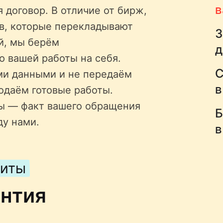
в
 договор. В отличие от бирж,
ов, которые перекладывают
З
й, мы берём
д
ю вашей работы на себя.
С
ми данными и не передаём
в
одаём готовые работы.
ы — факт вашего обращения
Б
ду нами.
в
щиты
антия