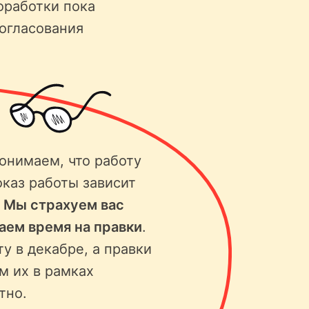
оработки пока
согласования
онимаем, что работу
оказ работы зависит
.
Мы страхуем вас
ваем время на правки
.
ту в декабре, а правки
м их в рамках
тно.