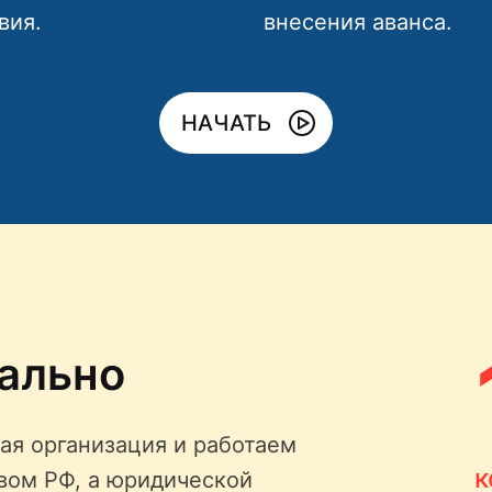
вия.
внесения аванса.
НАЧАТЬ
ально
ая организация и работаем
к
твом РФ, а юридической