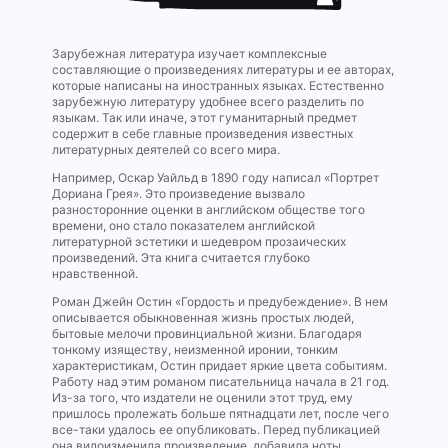
Зарубежная литература изучает комплексные
составляющие о произведениях литературы и ее авторах,
которые написаны на иностранных языках. Естественно
зарубежную литературу удобнее всего разделить по
языкам. Так или иначе, этот гуманитарный предмет
содержит в себе главные произведения известных
литературных деятелей со всего мира.
Например, Оскар Уайльд в 1890 году написал «Портрет
Дориана Грея». Это произведение вызвало
разносторонние оценки в английском обществе того
времени, оно стало показателем английской
литературной эстетики и шедевром прозаических
произведений. Эта книга считается глубоко
нравственной.
Роман Джейн Остин «Гордость и предубеждение». В нем
описывается обыкновенная жизнь простых людей,
бытовые мелочи провинциальной жизни. Благодаря
тонкому изяществу, неизменной иронии, тонким
характеристикам, Остин придает яркие цвета событиям.
Работу над этим романом писательница начала в 21 год.
Из-за того, что издатели не оценили этот труд, ему
пришлось пролежать больше пятнадцати лет, после чего
все-таки удалось ее опубликовать. Перед публикацией
она видоизменила произведение, добавила ноты