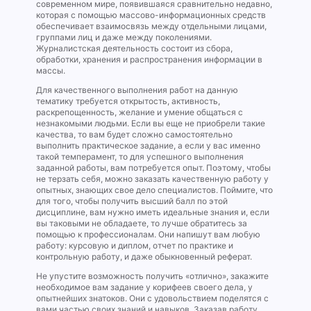
современном мире, появившаяся сравнительно недавно,
которая с помощью массово-информационных средств
обеспечивает взаимосвязь между отдельными лицами,
группами лиц и даже между поколениями.
Журналистская деятельность состоит из сбора,
обработки, хранения и распространения информации в
массы.
Для качественного выполнения работ на данную
тематику требуется открытость, активность,
раскрепощенность, желание и умение общаться с
незнакомыми людьми. Если вы еще не приобрели такие
качества, то вам будет сложно самостоятельно
выполнить практическое задание, а если у вас именно
такой темперамент, то для успешного выполнения
заданной работы, вам потребуется опыт. Поэтому, чтобы
не терзать себя, можно заказать качественную работу у
опытных, знающих свое дело специалистов. Поймите, что
для того, чтобы получить высший балл по этой
дисциплине, вам нужно иметь идеальные знания и, если
вы таковыми не обладаете, то лучше обратитесь за
помощью к профессионалам. Они напишут вам любую
работу: курсовую и диплом, отчет по практике и
контрольную работу, и даже обыкновенный реферат.
Не упустите возможность получить «отлично», закажите
необходимое вам задание у корифеев своего дела, у
опытнейших знатоков. Они с удовольствием поделятся с
вами частью своих знаний и навыков. Заказав работу,